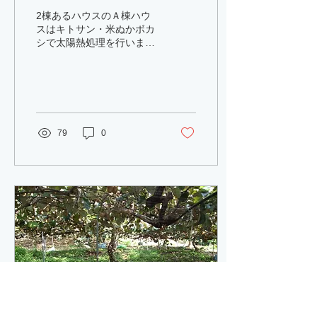
2棟あるハウスのＡ棟ハウ
スはキトサン・米ぬかボカ
シで太陽熱処理を行いまし
たがＢ棟のハウスに比べて
土壌が粘土質のために水の
引きが悪く、7月後半にハ
ウス圃場の土地を耕起した
際,まだ湿っている状態で耕
起したので少し土が固まっ
79
0
てしまい、重い土になって
しまった。 ...