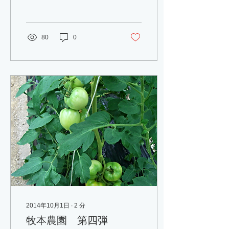
就任された近藤さまのご配
慮で、クーラーの効いた映
写が出来る場所を提供して
頂きました、有難う御座い
80
0
ます。 詳しくはこちらで！
2014年10月1日
∙
2
分
牧本農園 第四弾