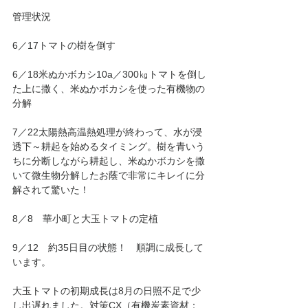
管理状況
6／17トマトの樹を倒す
6／18米ぬかボカシ10a／300㎏トマトを倒し
た上に撒く、米ぬかボカシを使った有機物の
分解
7／22太陽熱高温熱処理が終わって、水が浸
透下～耕起を始めるタイミング。樹を青いう
ちに分断しながら耕起し、米ぬかボカシを撒
いて微生物分解したお蔭で非常にキレイに分
解されて驚いた！
8／8　華小町と大玉トマトの定植
9／12　約35日目の状態！　順調に成長して
います。
大玉トマトの初期成長は8月の日照不足で少
し出遅れました。対策CX（有機炭素資材：