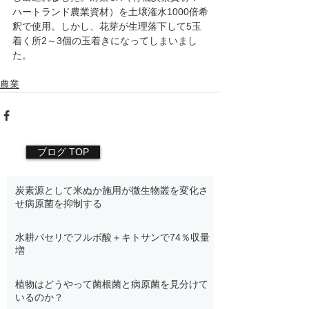
ハートランド農業資材）を土壌潅水1000倍希
釈で使用。しかし、花芽が生理落下して5玉
着く所2～3個の玉着きになってしまいまし
た。
農業
ブログ TOP
炭素源として米ぬか施用が微生物叢を変化さ
せ病原菌を抑制する
水耕パセリでフルボ酸＋キトサンで74％収量
増
植物はどうやって菌根菌と病原菌を見分けて
いるのか？