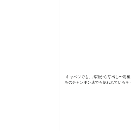
 キャベツでも、播種から芽出し〜定植までキトサン散布で揃いのよい丈夫な苗を育てています。国産野菜を使う
あのチャンポン店でも使われているそ