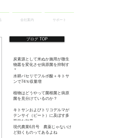
品
会社案内
サポート
ブログ TOP
炭素源として米ぬか施用が微生
物叢を変化させ病原菌を抑制す
る
水耕パセリでフルボ酸＋キトサ
ンで74％収量増
植物はどうやって菌根菌と病原
菌を見分けているのか？
キトサンおよびトリコデルマが
テンサイ（ビート）に及ぼす多
面的な効果
現代農業6月号 農薬じゃないけ
ど効くものってあるよね