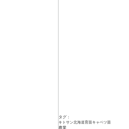
タグ：
キトサン
北海道
育苗
キャベツ
苗
農業