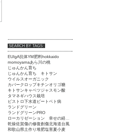
SEARCH BY TAGS:
EU
IgA抗体
YM肥料
hokkaido
momoyama
あら川の桃
じゅんかん育ち
じゅんかん育ち キトサン
ウイルス
オーガニック
カバークロップ
キチンオリゴ糖
キトサン
キャベツ
ジャスモン酸
タマネギ
ハウス栽培
ビストロ下水道
ビート
ベト病
ランドグリーン
ランドグリーンPRO
ローカリゼーション 幸せの経済学 リジェネラティブ 大地再生 不耕起 カバークロップ
乾燥
佐賀
傷の修復
創傷
北海道
台風
和歌山県
土作り
堆肥
塩害
夏
小麦