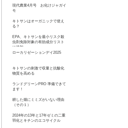
現代農業4月号 お化けジャガイ
モ
キトサンはオーガニックで使え
る？
EPA、キトサンを最小リスク殺
虫剤免除対象の有効成分リスト
に追加
ローカリゼーションデイ2025
キトサンの刺激で収量と抗酸化
物質を高める
ランドグリーンPRO 準備できて
ます！
耕した畑にミミズがいない理由
（その１）
2024年の13年と17年ゼミの二重
羽化とキチンのエコサイクル