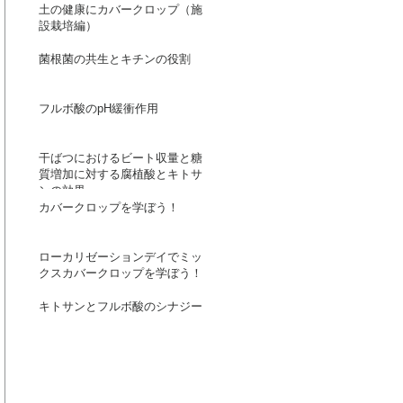
土の健康にカバークロップ（施
設栽培編）
菌根菌の共生とキチンの役割
フルボ酸のpH緩衝作用
干ばつにおけるビート収量と糖
質増加に対する腐植酸とキトサ
ンの効果
カバークロップを学ぼう！
ローカリゼーションデイでミッ
クスカバークロップを学ぼう！
キトサンとフルボ酸のシナジー