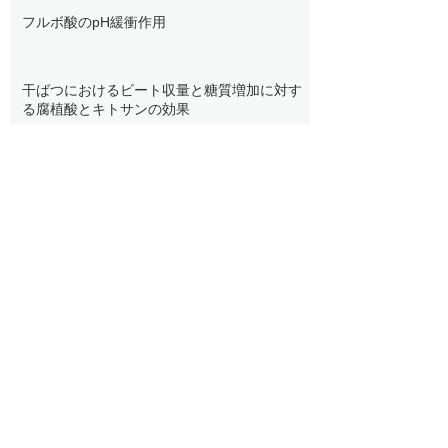
フルボ酸のpH緩衝作用
干ばつにおけるビート収量と糖質増加に対す
る腐植酸とキトサンの効果
カバークロップを学ぼう！
ローカリゼーションデイでミックスカバーク
ロップを学ぼう！
キトサンとフルボ酸のシナジー
SEARCH BY TAGS:
EU
IgA抗体
YM肥料
hokkaido
momoyama
あら川の桃
じゅんかん育ち