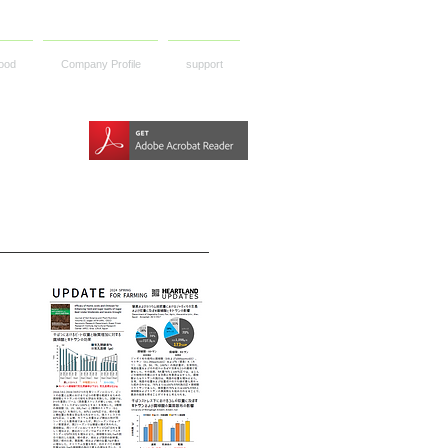
ood
Company Profile
support