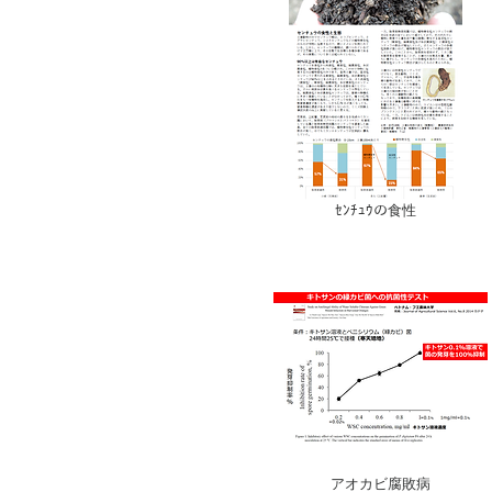
ｾﾝﾁｭｳの食性
アオカビ腐敗病