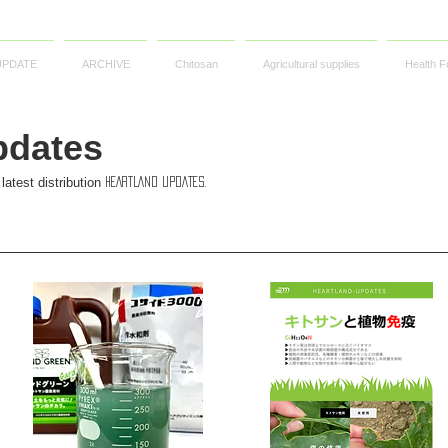
UPDATE
ARCHIVE
Chitosan
Agricultural supplies
Health F
pdates
 latest distribution
HEARTLAND UPDATES.