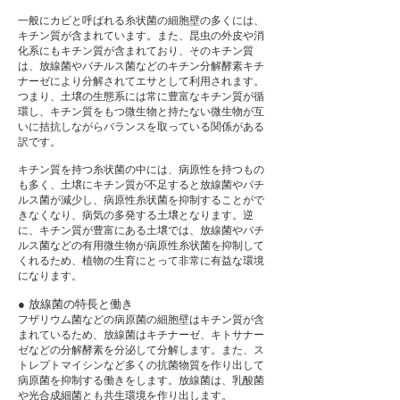
一般にカビと呼ばれる糸状菌の細胞壁の多くには、
キチン質が含まれています。また、昆虫の外皮や消
化系にもキチン質が含まれており、そのキチン質
は、放線菌やバチルス菌などのキチン分解酵素キチ
ナーゼにより分解されてエサとして利用されます。
つまり、土壌の生態系には常に豊富なキチン質が循
環し、キチン質をもつ微生物と持たない微生物が互
いに拮抗しながらバランスを取っている関係がある
訳です。
キチン質を持つ糸状菌の中には、病原性を持つもの
も多く、土壌にキチン質が不足すると放線菌やバチ
ルス菌が減少し、病原性糸状菌を抑制することがで
きなくなり、病気の多発する土壌となります。逆
に、キチン質が豊富にある土壌では、放線菌やバチ
ルス菌などの有用微生物が病原性糸状菌を抑制して
くれるため、植物の生育にとって非常に有益な環境
になります。
● 放線菌の特長と働き
フザリウム菌などの病原菌の細胞壁はキチン質が含
まれているため、放線菌はキチナーゼ、キトサナー
ゼなどの分解酵素を分泌して分解します。また、ス
トレプトマイシンなど多くの抗菌物質を作り出して
病原菌を抑制する働きをします。放線菌は、乳酸菌
や光合成細菌とも共生環境を作り出します。